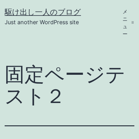
コ
駆け出し一人のブログ
メ
ン
ニ
Just another WordPress site
テ
ュ
ー
ン
ツ
へ
固定ページテ
ス
キ
スト２
ッ
プ